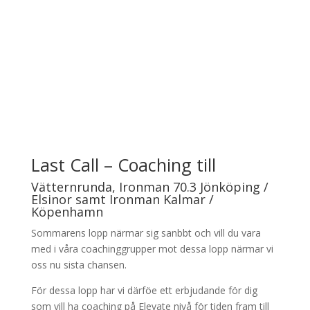
🧠 Kunskapsbibliotek
Artiklar, guider och utbildningsmaterial som ger
trygghet och förståelse.
🏃‍♂️ Träning för motionärer – med möjligheten att
prestera
Från första stegen till toppform.
Last Call – Coaching till
Vätternrunda, Ironman 70.3 Jönköping /
Elsinor samt Ironman Kalmar /
Köpenhamn
Sommarens lopp närmar sig sanbbt och vill du vara
med i våra coachinggrupper mot dessa lopp närmar vi
oss nu sista chansen.
För dessa lopp har vi därföe ett erbjudande för dig
som vill ha coaching på Elevate nivå för tiden fram till